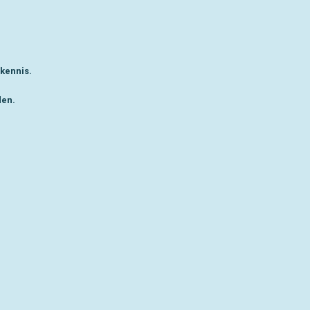
 kennis.
den.